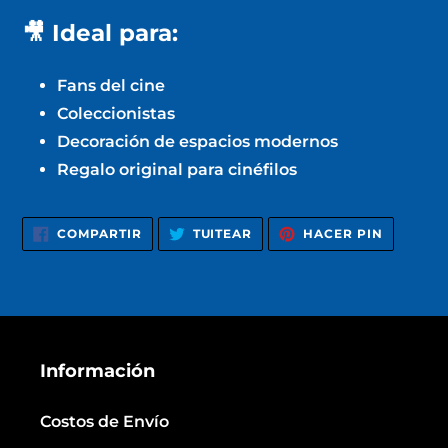
🎥 Ideal para:
Fans del cine
Coleccionistas
Decoración de espacios modernos
Regalo original para cinéfilos
COMPARTIR
TUITEAR
PINEAR
COMPARTIR
TUITEAR
HACER PIN
EN
EN
EN
FACEBOOK
TWITTER
PINTERE
Información
Costos de Envío