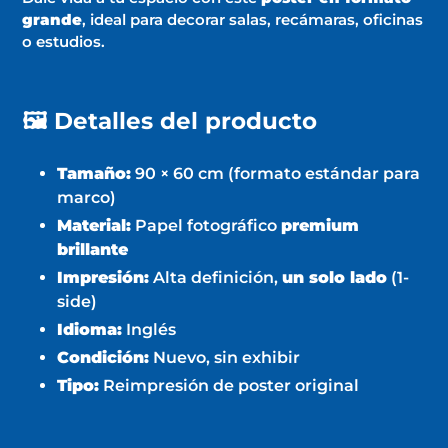
tu
grande
, ideal para decorar salas, recámaras, oficinas
carrito
o estudios.
de
compra
🖼️ Detalles del producto
Tamaño:
90 × 60 cm (formato estándar para
marco)
Material:
Papel fotográfico
premium
brillante
Impresión:
Alta definición,
un solo lado
(1-
side)
Idioma:
Inglés
Condición:
Nuevo, sin exhibir
Tipo:
Reimpresión de poster original